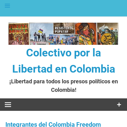
al
contenido
Colectivo por la
Libertad en Colombia
¡Libertad para todos los presos políticos en
Colombia!
Integrantes del Colombia Freedom